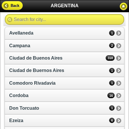
ARGENTINA
Back
Avellaneda
1
Campana
2
Ciudad de Buenos Aires
318
Ciudad de Buernos Aires
1
Comodoro Rivadavia
1
Cordoba
16
Don Torcuato
1
Ezeiza
6