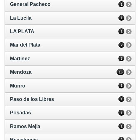
General Pacheco
1
La Lucila
1
LA PLATA
1
Mar del Plata
2
Martinez
3
Mendoza
15
Munro
1
Paso de los Libres
1
Posadas
1
Ramos Mejia
1
Resistencia
2